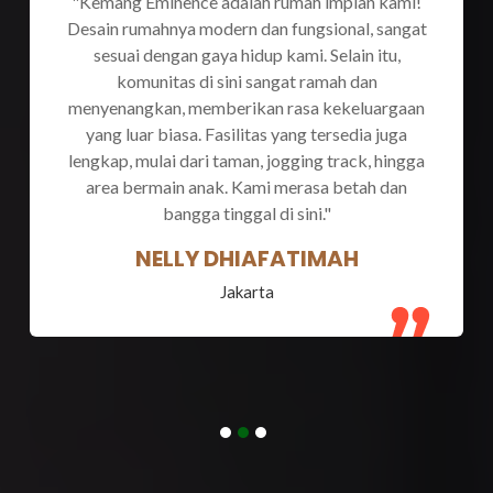
"Tinggal di Kemang Eminence benar-benar
mengubah hidup saya dan keluarga.
Lingkungannya asri, tenang, dan sangat nyaman.
Anak-anak bisa bermain di area hijau yang luas,
sementara saya dan istri merasa aman dengan
sistem keamanan 24 jam yang sangat terjaga.
Lokasinya juga strategis, dekat dengan tempat
kerja dan sekolah anak-anak, membuat
kehidupan sehari-hari menjadi lebih praktis.
Kami sangat puas dengan pilihan kami di sini."
ANDI
Jakarta